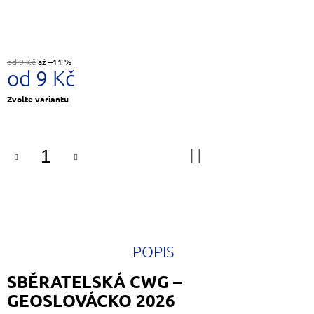
J
E
M
E
od 9 Kč
až –11 %
od
9 Kč
STAROZLATÝ
KVĚT
Měrná
Zvolte variantu
cena:
399
Kč
DO
KOŠÍKU
POPIS
SBĚRATELSKÁ CWG –
GEOSLOVÁCKO 2026