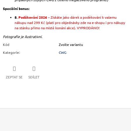
Speciální bonus:
8
. Poděkování 2026
– Získáte jako dárek a poděkování k vašemu
nákupu nad 299 Kč (platí pro objednávky zde na e-shopu i pro nákupy
na stánku přímo na místě konání akce). VYPRODÁNO!
Fotografie je ilustrativní.
Kód
Zvolte variantu
Kategorie
:
CWG
ZEPTAT SE
SDÍLET
Z