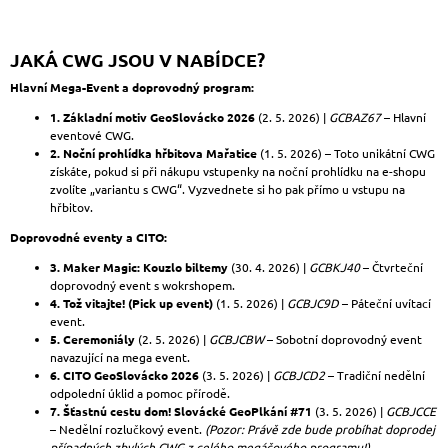
JAKÁ CWG JSOU V NABÍDCE?
Hlavní Mega-Event a doprovodný program:
1. Základní motiv GeoSlovácko 2026
(2. 5. 2026) |
GCBAZ67
– Hlavní
eventové CWG.
2. Noční prohlídka hřbitova Mařatice
(1. 5. 2026) – Toto unikátní CWG
získáte, pokud si při nákupu vstupenky na noční prohlídku na e-shopu
zvolíte „variantu s CWG“. Vyzvednete si ho pak přímo u vstupu na
hřbitov.
Doprovodné eventy a CITO:
3. Maker Magic: Kouzlo biltemy
(30. 4. 2026) |
GCBKJ40
– Čtvrteční
doprovodný event s wokrshopem.
4. Tož vitajte! (Pick up event)
(1. 5. 2026) |
GCBJC9D
– Páteční uvítací
event.
5. Ceremoniály
(2. 5. 2026) |
GCBJCBW
– Sobotní doprovodný event
navazující na mega event.
6. CITO GeoSlovácko 2026
(3. 5. 2026) |
GCBJCD2
– Tradiční nedělní
odpolední úklid a pomoc přírodě.
7. Šťastnú cestu dom! Slovácké GeoPlkání #71
(3. 5. 2026) |
GCBJCCE
– Nedělní rozlučkový event.
(Pozor: Právě zde bude probíhat doprodej
případných zbylých CWG z celého megáčového programu!)