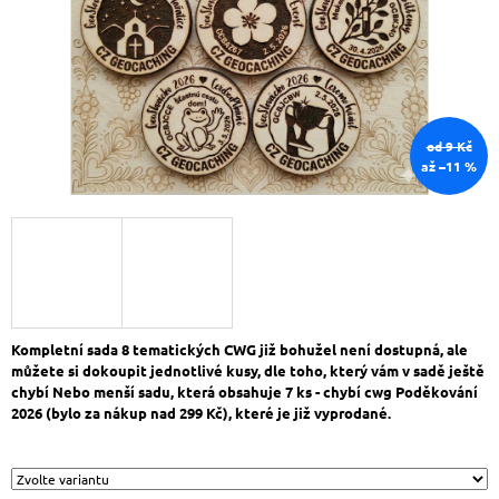
A
J
Í
T
?
od 9 Kč
až –11 %
HLEDAT
D
Kompletní sada 8 tematických CWG již bohužel není dostupná, ale
O
můžete si dokoupit jednotlivé kusy, dle toho, který vám v sadě ještě
P
chybí Nebo menší sadu, která obsahuje 7 ks - chybí cwg Poděkování
O
2026 (bylo za nákup nad 299 Kč), které je již vyprodané.
R
U
Č
U