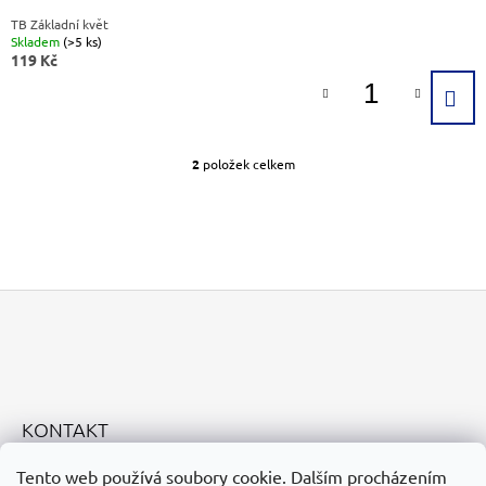
TB Základní květ
Skladem
(>5 ks)
119 Kč
2
položek celkem
O
V
L
Á
D
A
C
Í
P
Z
R
Á
V
K
P
Y
A
KONTAKT
V
T
Ý
eshop@geoslovacko.cz
Tento web používá soubory cookie. Dalším procházením
P