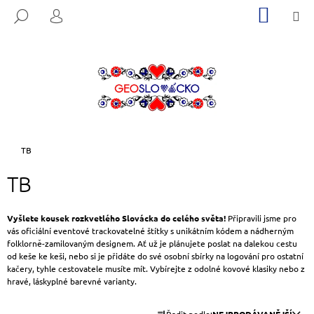
K
Přejít
NÁKUP
M
HLEDAT
na
KOŠÍK
O
PŘIHLÁŠENÍ
ZPĚT
ZPĚT
obsah
Š
Í
C
K
O
P
O
T
Domů
TB
Ř
TB
E
B
U
Vyšlete kousek rozkvetlého Slovácka do celého světa!
Připravili jsme pro
vás oficiální eventové trackovatelné štítky s unikátním kódem a nádherným
J
folklorně-zamilovaným designem. Ať už je plánujete poslat na dalekou cestu
E
od keše ke keši, nebo si je přidáte do své osobní sbírky na logování pro ostatní
kačery, tyhle cestovatele musíte mít. Vybírejte z odolné kovové klasiky nebo z
T
hravé, láskyplné barevné varianty.
E
Ř
N