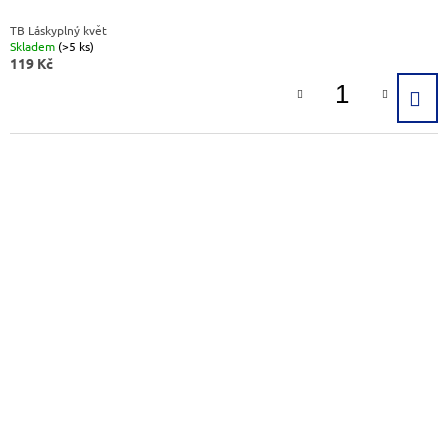
Ů
J
TB Láskyplný květ
E
Skladem
(>5 ks)
M
119 Kč
E
STAROZLATÝ
KVĚT
399
Kč