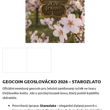
A
J
Í
T
?
HLEDAT
D
GEOCOIN GEOSLOVÁCKO 2026 – STAROZLATO
O
P
Oficiální eventový geocoin pro letošní zamilovaný ročník ve tvaru
O
třešňového květu. Jde o poctivý kousek kovu, který potěší každého
R
sběratele.
U
Č
Povrchová úprava:
Starozlato
– elegantní zlatavý povrch s
U