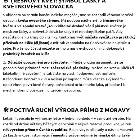
🌸 TŘEŠŇOVÝ KVĚT: SYMBOL LÁSKY A
KVĚTNOVÉHO SLOVÁCKA
S ohledem na termín konání našeho megáče jsme se rozhodli věnovat letošní
geocoin
květu ovocného stromu
. Má podobu nádherného
třešňového
květu a ve spodní vrstvě jsou viditelné drobné včelí plástve
. Květen je
měsícem lásky, a rozkvetlé slovácké sady k ní neodmyslitelně patří. Aby
nezůstalo jen u krásy do vitrínky, tento náš květ
můžete využít jako praktický
přívěsek na klíče (či jinam)
a mít tak vzpomínku na GeoSlovácko neustále u
sebe. Pro tento účel si můžete přímo u nás v e-shopu k minci
dokoupit i
praktický kroužek na klíče
.
⚠️
Důležité upozornění pro sběratele:
> Mějte prosím na paměti, že se
geocoin řadí primárně mezi
sběratelské předměty
. Nošení na svazku klíčů (či
jakékoliv jiné zavěšení) je tak čistě na vlastní odpovědnost majitele.
Každodenní kontakt s klíči a nošení po kapsách může vést ke zvýšenému
opotřebení povrchové úpravy, poškrábání ochranného laku, případně i k
mechanickému poškození či zničení geocoinu.
🛠️ POCTIVÁ RUČNÍ VÝROBA PŘÍMO Z MORAVY
Letošní geocoin je výjimečný ještě v jednom ohledu – v samotné výrobě. Na
rozdíl od drtivé většiny běžných geocoinů z asijské masové produkce, je ten
náš
vyroben přímo v České republice
. Ba co víc, vznikl tady u nás na Moravě!
Za každým kusem stojí
ruční řemeslná práce rodinné brněnské díln a také