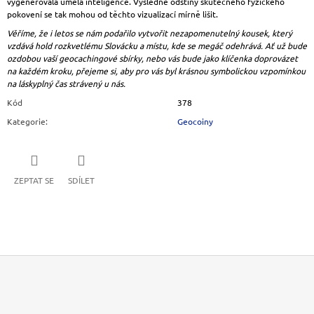
vygenerovala umělá inteligence. Výsledné odstíny skutečného fyzického
pokovení se tak mohou od těchto vizualizací mírně lišit.
Věříme, že i letos se nám podařilo vytvořit nezapomenutelný kousek, který
vzdává hold rozkvetlému Slovácku a místu, kde se megáč odehrává. Ať už bude
ozdobou vaší geocachingové sbírky, nebo vás bude jako klíčenka doprovázet
na každém kroku, přejeme si, aby pro vás byl krásnou symbolickou vzpomínkou
na láskyplný čas strávený u nás.
Kód
378
Kategorie
:
Geocoiny
ZEPTAT SE
SDÍLET
Z
Á