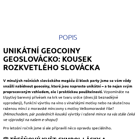
POPIS
UNIKÁTNÍ GEOCOINY
GEOSLOVÁCKO: KOUSEK
ROZKVETLÉHO SLOVÁCKA
V minulých ročnících slováckého megáču či block party jsme se vám vždy
snažili nabídnout geocoiny, které jsou naprosto unikátní – a to nejen svým
propracovaným vzhledem, ale i praktickou použitelností.
Vzpomínáte na
třpytivý barevný přívěsek na krk ve tvaru srdce (dnes již beznadějně
vyprodaný), funkční vývrtku na víno s vinařskými motivy nebo na skutečnou
raženou minci z moravské mincovny s motivy Velkomoravské říše?
(Mimochodem, pár posledních kousků vývrtky i ražené mince na vás stále čeká
ve výprodeji na našem e-shopu!)
Pro letošní ročník jsme si ale připravili něco opravdu speciálního.