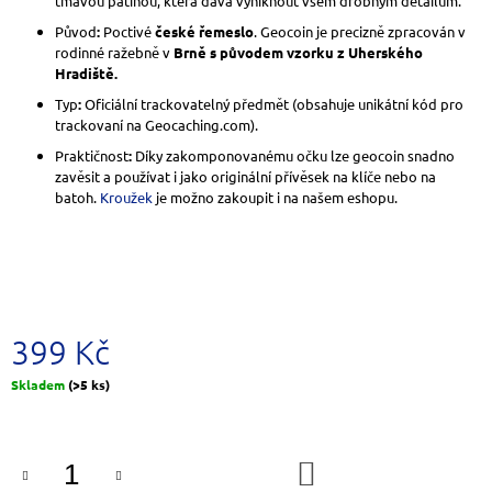
tmavou patinou, která dává vyniknout všem drobným detailům.
J
Původ
:
Poctivé
české řemeslo
. Geocoin je precizně zpracován v
E
rodinné ražebně v
Brně s původem vzorku z Uherského
M
Hradiště.
E
Typ
:
Oficiální trackovatelný předmět (obsahuje unikátní kód pro
trackovaní na Geocaching.com).
LIMITOVANÝ
STAROMĚDĚNÝ
Praktičnost
:
Díky zakomponovanému očku lze geocoin snadno
KVĚT
zavěsit a používat i jako originální přívěsek na klíče nebo na
499
batoh.
Kroužek
je možno zakoupit i na našem eshopu.
Kč
399 Kč
Měrná
Skladem
(>5 ks)
cena:
DO
KOŠÍKU