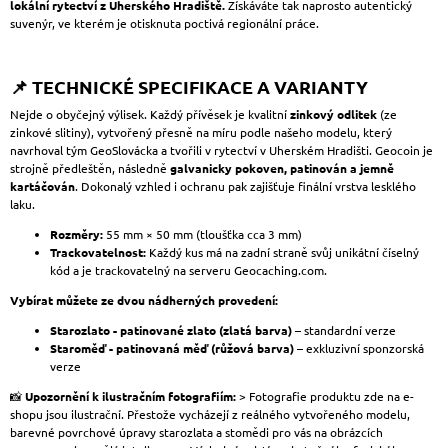
lokální rytectví z Uherského Hradiště.
Získáváte tak naprosto autentický
suvenýr, ve kterém je otisknuta poctivá regionální práce.
📌 TECHNICKÉ SPECIFIKACE A VARIANTY
Nejde o obyčejný výlisek. Každý přívěsek je kvalitní
zinkový odlitek
(ze
zinkové slitiny), vytvořený přesně na míru podle našeho modelu, který
navrhoval tým GeoSlovácka a tvořili v rytectví v Uherském Hradišti. Geocoin je
strojně předleštěn, následně
galvanicky pokoven, patinován a jemně
kartáčován
. Dokonalý vzhled i ochranu pak zajišťuje finální vrstva lesklého
laku.
Rozměry:
55 mm × 50 mm (tloušťka cca 3 mm)
Trackovatelnost:
Každý kus má na zadní straně svůj unikátní číselný
kód a je trackovatelný na serveru Geocaching.com.
Vybírat můžete ze dvou nádherných provedení:
Starozlato - patinované zlato (zlatá barva)
– standardní verze
Staroměď - patinovaná měď (růžová barva)
– exkluzivní sponzorská
verze
📸
Upozornění k ilustračním fotografiím:
> Fotografie produktu zde na e-
shopu jsou ilustrační. Přestože vycházejí z reálného vytvořeného modelu,
barevné povrchové úpravy starozlata a stomědi pro vás na obrázcích