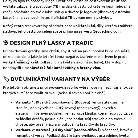
Co by to bylo za pořádný Mega-Event bez vlastních cestovatelů! Ať už rádi
vysíláte takzvané travel bugy (TB) na daleké cesty od keše ke keši, nebo si je
raději přidáváte do své osobní sbírky a dáváte je logovat (discover) ostatním
kačerům na eventech, letošní oficiální TB by vám neměly chybět.
Každý tento trackovatelný předmět nese
unikátní kód
, díky kterému můžete
sledovat jeho cestu po celém světě přímo na serveru Geocaching.com.
🌸 DESIGN PLNÝ LÁSKY A TRADIC
Při navrhování grafiky jsme chtěli, aby štítek na první pohled křičel do světa,
odkud pochází a jaké je letošní téma megáče. Ústředním motivem je proto
velký třešňový květ
(odkazující na květen jako měsíc lásky), který doplňují
neodmyslitelné
slovácké folklorní květiny a hrozny vína
.
🏷️ DVĚ UNIKÁTNÍ VARIANTY NA VÝBĚR
Pro letošní rok jsme z připravovaných vzorků vybrali dvě nejhezčí varianty, ze
kterých si můžete zvolit tu svou (nebo si rovnou pořídit obě!):
Varianta 1: Klasická pozinkovaná (Kovová)
Tento štítek sází na
tradiční, odolný vzhled. Čistý kovový (pozinkovaný) povrch s
elegantním černým potiskem je naprostá klasika, která něco vydrží. Je
to ideální drsňák, pokud plánujete poslat svůj trackable do světa a
chcete, aby přežil nástrahy putování z krabičky do krabičky.
Varianta 2: Barevná „Láskyplná“ (Modro-růžová)
Nádherná, hravá a
romantická verze. Podklad dává krásně vyniknout ústřednímu květu,