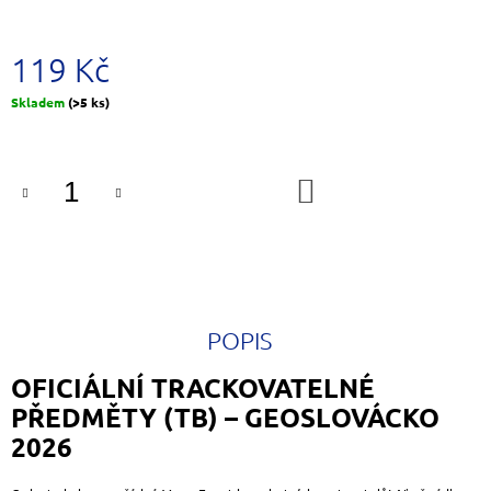
J
E
M
119 Kč
E
Měrná
Skladem
(>5 ks)
cena:
MĚDĚNÉ
SLOVÁCKÉ
GEOSRDÉČKO
DO
449
KOŠÍKU
Kč
POPIS
OFICIÁLNÍ TRACKOVATELNÉ
PŘEDMĚTY (TB) – GEOSLOVÁCKO
2026