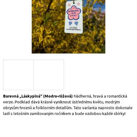
A
J
Í
T
?
HLEDAT
D
Barevná „Láskyplná“ (Modro-růžová)
Nádherná, hravá a romantická
O
verze. Podklad dává krásně vyniknout ústřednímu květu, modrým
P
obrysům hroznů a folklorním detailům. Tato varianta naprosto dokonale
O
ladí s letošním zamilovaným ročníkem a bude ozdobou každé sbírky!
R
U
Č
U