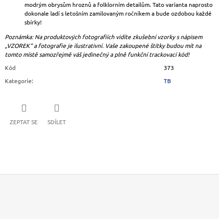
modrým obrysům hroznů a folklorním detailům. Tato varianta naprosto
dokonale ladí s letošním zamilovaným ročníkem a bude ozdobou každé
sbírky!
Poznámka: Na produktových fotografiích vidíte zkušební vzorky s nápisem
„VZOREK“ a fotografie je ilustrativní. Vaše zakoupené štítky budou mít na
tomto místě samozřejmě váš jedinečný a plně funkční trackovací kód!
Kód
373
Kategorie
:
TB
ZEPTAT SE
SDÍLET
Z
Á