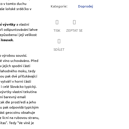
oto v tomto duchu
Kategorie
:
Doprodej
naše loňské srdéčko v
í vývrtky
a vlastní
při odšpuntovávání lahve
TISK
ZEPTAT SE
způsobena i její velikost
í kousek
.
SDÍLET
 výrobou souvisí.
vé víno uchováváno. Před
 jejich spodní části
o lahodného moku, tedy
ou pak dvě přiťukávající
 vytváří v horní části
i celé Slovácko typický.
ývrtky vlastní tekutina
tní barevný email
tak dle prostředí a jeho
ilu pak odpovídá typickým
část geocoinu obsahuje
 lícní na rubovou stranu,
nitas". Tedy "Ve víně je