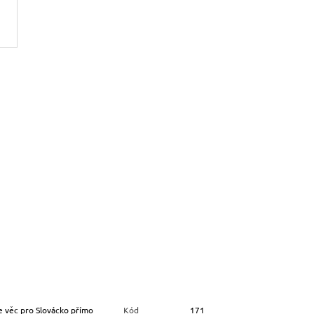
e věc pro Slovácko přímo
Kód
171