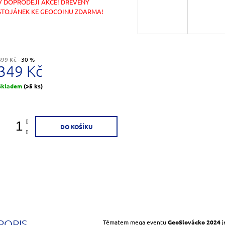
V DOPRODEJI AKCE! DŘEVĚNÝ
STOJÁNEK KE GEOCOINU ZDARMA!
499 Kč
–30 %
349 Kč
Měrná
Skladem
(>5 ks)
ena:
DO KOŠÍKU
POPIS
Tématem mega eventu
GeoSlovácko 2024
j