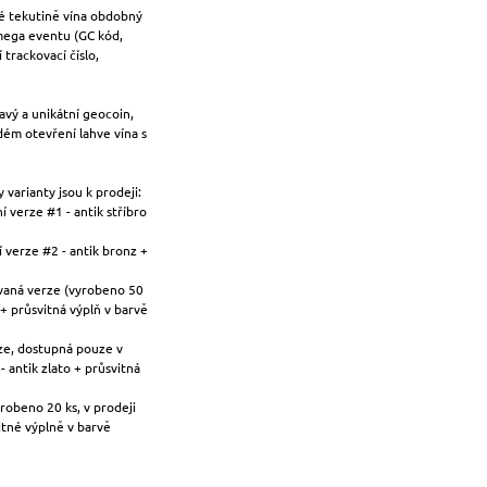
é tekutině vína obdobný
mega eventu (GC kód,
trackovací číslo,
mavý a unikátní geocoin,
ém otevření lahve vína s
varianty jsou k prodeji:
 verze #1 - antik stříbro
 verze #2 - antik bronz +
ovaná verze (vyrobeno 50
 + průsvitná výplň v barvě
ze, dostupná pouze v
- antik zlato + průsvitná
robeno 20 ks, v prodeji
itné výplně v barvě