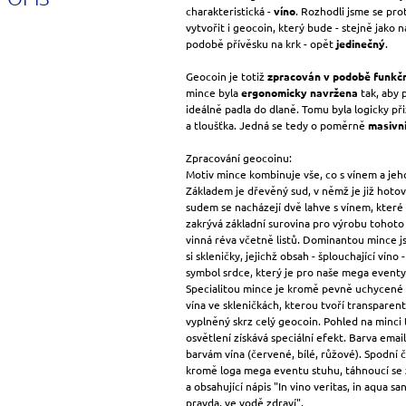
charakteristická -
víno
. Rozhodli jsme se pr
vytvořit i geocoin, který bude - stejně jako 
podobě přívěsku na krk - opět
jedinečný
.
Geocoin je totiž
zpracován v podobě funkčn
mince byla
ergonomicky navržena
tak, aby 
ideálně padla do dlaně. Tomu byla logicky při
a tloušťka. Jedná se tedy o poměrně
masivn
Zpracování geocoinu:
Motiv mince kombinuje vše, co s vínem a jeho
Základem je dřevěný sud, v němž je již hoto
sudem se nacházejí dvě lahve s vínem, které v
zakrývá základní surovina pro výrobu tohot
vinná réva včetně listů. Dominantou mince js
si skleničky, jejichž obsah - šplouchající víno -
symbol srdce, který je pro naše mega eventy 
Specialitou mince je kromě pevně uchycené v
vína ve skleničkách, kterou tvoří transparen
vyplněný skrz celý geocoin. Pohled na minci 
osvětlení získává speciální efekt. Barva ema
barvám vína (červené, bílé, růžové). Spodní 
kromě loga mega eventu stuhu, táhnoucí se z
a obsahující nápis "In vino veritas, in aqua sa
pravda, ve vodě zdraví".