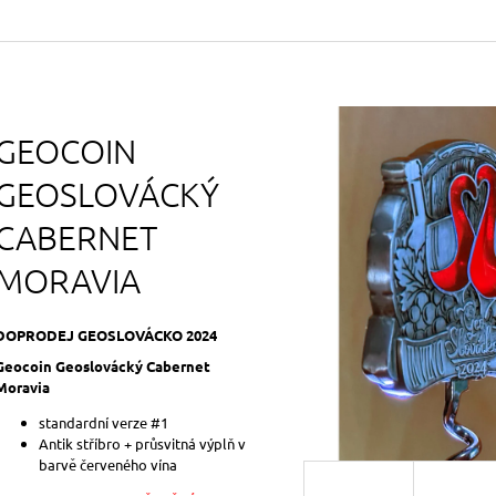
99 Kč
249 Kč
GEOCOIN
GEOSLOVÁCKÝ
CABERNET
MORAVIA
DOPRODEJ GEOSLOVÁCKO 2024
Geocoin Geoslovácký Cabernet
Moravia
standardní verze #1
Antik stříbro + průsvitná výplň v
barvě červeného vína