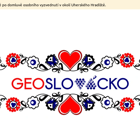
 po domluvě osobního vyzvednutí v okolí Uherského Hradiště.
CO POTŘEBUJETE NAJÍT?
HLEDAT
DOPORUČUJEME
TB BLOCK PARTY
TRIČKO DĚTSKÉ