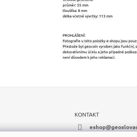
průměr: 55 mm
tloušťka: 8 mm
délka včetně vývrtky: 113 mm
PROHLÁŠENÍ:
Fotografie u této položky e-shopu jsou pouze 
Přestože byl geocoin vyroben jako funkční, s
dekorativnímu účelu a jeho případné poškozen
není důvodem k jeho reklamaci.
KONTAKT
eshop@geoslovac