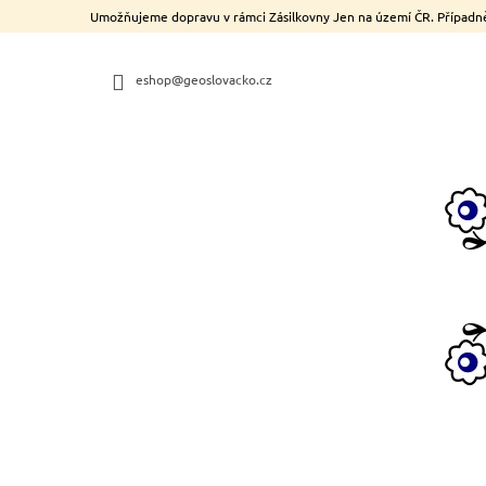
K
Přejít
Umožňujeme dopravu v rámci Zásilkovny Jen na území ČR. Případně
na
O
ZPĚT
ZPĚT
obsah
DO
DO
Š
OBCHODU
OBCHODU
eshop@geoslovacko.cz
Í
K
MĚDĚNÉ SLOVÁCKÉ GEOSRDÉČKO