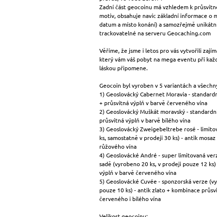
Zadní část geocoinu má vzhledem k průsvitn
motiv, obsahuje navíc základní informace o 
datum a místo konání) a samozřejmě unikátní 
trackovatelné na serveru Geocaching.com
Věříme, že jsme i letos pro vás vytvořili zají
který vám váš pobyt na mega eventu při každ
láskou připomene.
Geocoin byl vyroben v 5 variantách a všechny 
1) Geoslovácký Cabernet Moravia - standardní
+ průsvitná výplň v barvě červeného vína
2) Geoslovácký Muškát moravský - standardní
průsvitná výplň v barvě bílého vína
3) Geoslovácký Zweigebeltrebe rosé - limit
ks, samostatně v prodeji 30 ks) - antik mosaz
růžového vína
4) Geoslovácké André - super limitovaná ver
sadě (vyrobeno 20 ks, v prodeji pouze 12 ks) 
výplň v barvě červeného vína
5) Geoslovácké Cuvée - sponzorská verze (vy
pouze 10 ks) - antik zlato + kombinace průsv
červeného i bílého vína
Velikost geocoinu: