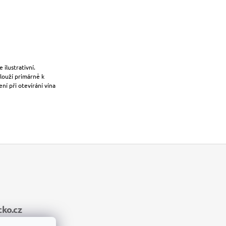
ilustrativní.
louží primárně k
í při otevírání vína
ko.cz