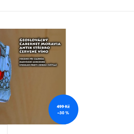
499 Kč
–30 %